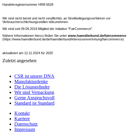
Handelsregisternummer HRB 6628
Wir sind nicht bereit und nicht verpflichtet, an Streitbeilegungsverfahren vor
Verbraucherschlichtungsstellen teilzunehmen.
Wir sind seit 09.09.2019 Mitglied der Initiative "FairCommerce".
Nähere Informationen hierzu finden Sie unter
www.haendlerbund.de/faircommerce
(https://www.haendlerbund.de/de/haendlerbund/interessenvertretung/faircommerce)
aktualisiert am 12.11.2024 für 2025
Zuletzt angesehen
CSR ist unsere DNA
Manufakturdenke
Die Lösungsfinder
Wir sind Verpackung
Gerne Anspruchsvoll
Standard ist Standard
Kontakt
Karriere
Datenschutz
Impressum